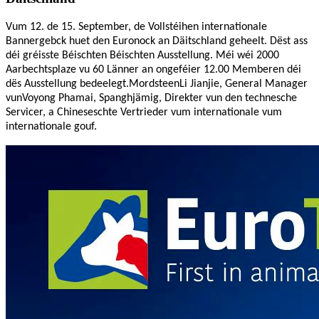
Vum 12. de 15. September, de Vollstéihen internationale
Bannergebck huet den Euronock an Däitschland geheelt. Dëst ass
déi gréisste Béischten Béischten Ausstellung. Méi wéi 2000
Aarbechtsplaze vu 60 Länner an ongeféier 12.00 Memberen déi
dës Ausstellung bedeelegt.
Mordsteen
Li Jianjie, General Manager
vun
Voyong
Phamai, Spanghjämig, Direkter vun den technesche
Servicer, a Chineseschte Vertrieder vum internationale vum
internationale gouf.