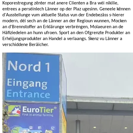
Koporestregung zënter mat anere Clienten a Bra wéi nikilie,
entrees a perséinlech Länner op der Plaz ugesinn. Geneele kënnen
d'Ausstellunge vum aktuelle Status vun der Endebezäss s-hierer
modern, déi sech an de Länner an der Regioun wunnen, Mocken
an d'Brennstoffer an Erklärunge verbréngen, Molaeuren an de
Häfiziedelen an hunn ufroen. Sport an den Ofgrenzte Produkter an
Erhéijungsprodukter an Handel a verlaangs. Skenz vu Länner a
verschiddene Beräicher.