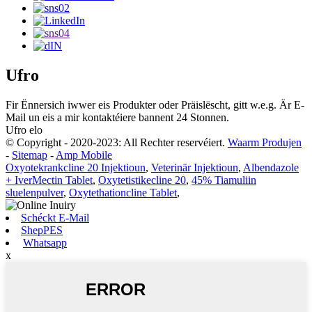
Ufro
Fir Ënnersich iwwer eis Produkter oder Präislëscht, gitt w.e.g. Är E-
Mail un eis a mir kontaktéiere bannent 24 Stonnen.
Ufro elo
© Copyright - 2020-2023: All Rechter reservéiert.
Waarm Produjen
-
Sitemap
-
Amp Mobile
Oxyotekrankcline 20 Injektioun
,
Veterinär Injektioun
,
Albendazole
+ IverMectin Tablet
,
Oxytetistikecline 20
,
45% Tiamuliin
sluelenpulver
,
Oxytethationcline Tablet
,
Schéckt E-Mail
ShepPES
Whatsapp
x