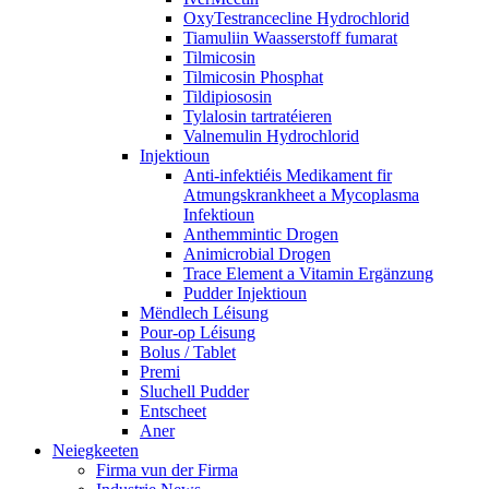
OxyTestrancecline Hydrochlorid
Tiamuliin Waasserstoff fumarat
Tilmicosin
Tilmicosin Phosphat
Tildipiososin
Tylalosin tartratéieren
Valnemulin Hydrochlorid
Injektioun
Anti-infektiéis Medikament fir
Atmungskrankheet a Mycoplasma
Infektioun
Anthemmintic Drogen
Animicrobial Drogen
Trace Element a Vitamin Ergänzung
Pudder Injektioun
Mëndlech Léisung
Pour-op Léisung
Bolus / Tablet
Premi
Sluchell Pudder
Entscheet
Aner
Neiegkeeten
Firma vun der Firma