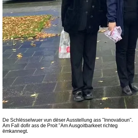
De Schlësselwuer vun dëser Ausstellung ass "Innovatioun".
Am Fall dofir ass de Proit "Am Ausgoitbarkeet richteg
ëmkannegt.