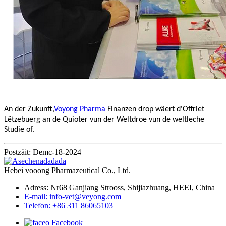
An der Zukunft,
Voyong Pharma
Finanzen drop wäert d'Offriet
Lëtzebuerg an de Quioter vun der Weltdroe vun de weltleche
Studie of.
Postzäit: Demc-18-2024
Hebei vooong Pharmazeutical Co., Ltd.
Adress: Nr68 Ganjiang Strooss, Shijiazhuang, HEEI, China
E-mail: info-vet@veyong.com
Telefon: +86 311 86065103