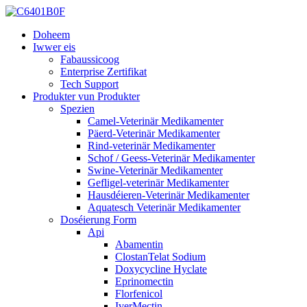
Doheem
Iwwer eis
Fabaussicoog
Enterprise Zertifikat
Tech Support
Produkter vun Produkter
Spezien
Camel-Veterinär Medikamenter
Päerd-Veterinär Medikamenter
Rind-veterinär Medikamenter
Schof / Geess-Veterinär Medikamenter
Swine-Veterinär Medikamenter
Gefligel-veterinär Medikamenter
Hausdéieren-Veterinär Medikamenter
Aquatesch Veterinär Medikamenter
Doséierung Form
Api
Abamentin
ClostanTelat Sodium
Doxycycline Hyclate
Eprinomectin
Florfenicol
IverMectin