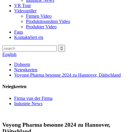
Industrie News
VR Tour
Videospiller
Firmen Video
Produktiounslinn Video
Produkter Video
Faqs
Kontaktéiert eis
English
Doheem
Neiegkeeten
Voyong Pharma besonne 2024 zu Hannover, Däitschland
Neiegkeeten
Firma vun der Firma
Industrie News
Voyong Pharma besonne 2024 zu Hannover,
Däitschland