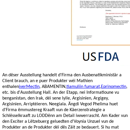
An dëser Ausstellung handelt d'Firma den Ausbenatikministär a
Client brauch, an e puer Produkter wéi Mathien
enthalen
iverMectin
, ABAMENTIN,
tiamuliin fumarat
,
Eprinomectin
,
etc. bis d'Ausstellung Hall. An der Etapp, nei Informatioune vu
benganistan, den Irak, déi sene lyile, Argisinien, Argigey,
Argisinien, Arriptéieren. Neegiala. Ängdi Vegod Phelima huet
d'Firma ëmmustereg Kraaft vun de Käerzenstrategie a
Schlësselkraaft zu LODDënn am Detail iwwerrascht. Am Kader vun
den Exciter a Lëtzebuerg geluedten d'Voynia Unzuel vun de
Produkter an de Produkter déi dës Zäit ze bedauert. Si hu mat