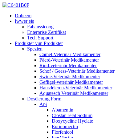
Doheem
Iwwer eis
Fabaussicoog
Enterprise Zertifikat
Tech Support
Produkter vun Produkter
Spezien
Camel-Veterinär Medikamenter
Päerd-Veterinär Medikamenter
Rind-veterinär Medikamenter
Schof / Geess-Veterinär Medikamenter
Swine-Veterinär Medikamenter
Gefligel-veterinär Medikamenter
Hausdéieren-Veterinär Medikamenter
Aquatesch Veterinär Medikamenter
Doséierung Form
Api
Abamentin
ClostanTelat Sodium
Doxycycline Hyclate
Eprinomectin
Florfenicol
IverMectin