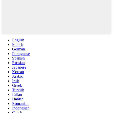
English
French
German
Portuguese
Spanish
Russian
Japanese
Korean
Arabic
Irish
Greek
Turkish
Italian
Danish
Romanian
Indonesian
Czech