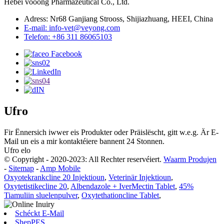
Hebei vooong Pharmazeutical Co., Ltd.
Adress: Nr68 Ganjiang Strooss, Shijiazhuang, HEEI, China
E-mail: info-vet@veyong.com
Telefon: +86 311 86065103
Ufro
Fir Ënnersich iwwer eis Produkter oder Präislëscht, gitt w.e.g. Är E-
Mail un eis a mir kontaktéiere bannent 24 Stonnen.
Ufro elo
© Copyright - 2020-2023: All Rechter reservéiert.
Waarm Produjen
-
Sitemap
-
Amp Mobile
Oxyotekrankcline 20 Injektioun
,
Veterinär Injektioun
,
Oxytetistikecline 20
,
Albendazole + IverMectin Tablet
,
45%
Tiamuliin sluelenpulver
,
Oxytethationcline Tablet
,
Schéckt E-Mail
ShepPES