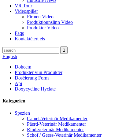
Industrie News
VR Tour
Videospiller
Firmen Video
Produktiounslinn Video
Produkter Video
Faqs
Kontaktéiert eis
English
Doheem
Produkter vun Produkter
Doséierung Form
Api
Doxycycline Hyclate
Kategorien
Spezien
Camel-Veterinär Medikamenter
Päerd-Veterinär Medikamenter
Rind-veterinär Medikamenter
Schof / Geess-Veterinär Medikamenter