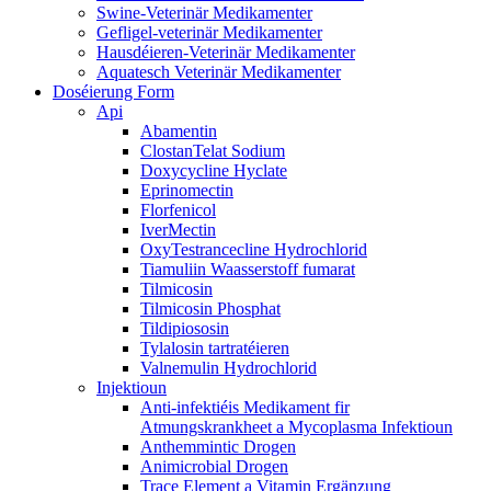
Swine-Veterinär Medikamenter
Gefligel-veterinär Medikamenter
Hausdéieren-Veterinär Medikamenter
Aquatesch Veterinär Medikamenter
Doséierung Form
Api
Abamentin
ClostanTelat Sodium
Doxycycline Hyclate
Eprinomectin
Florfenicol
IverMectin
OxyTestrancecline Hydrochlorid
Tiamuliin Waasserstoff fumarat
Tilmicosin
Tilmicosin Phosphat
Tildipiososin
Tylalosin tartratéieren
Valnemulin Hydrochlorid
Injektioun
Anti-infektiéis Medikament fir
Atmungskrankheet a Mycoplasma Infektioun
Anthemmintic Drogen
Animicrobial Drogen
Trace Element a Vitamin Ergänzung