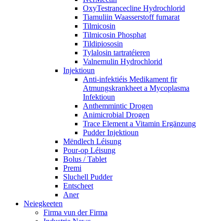
OxyTestrancecline Hydrochlorid
Tiamuliin Waasserstoff fumarat
Tilmicosin
Tilmicosin Phosphat
Tildipiososin
Tylalosin tartratéieren
Valnemulin Hydrochlorid
Injektioun
Anti-infektiéis Medikament fir
Atmungskrankheet a Mycoplasma
Infektioun
Anthemmintic Drogen
Animicrobial Drogen
Trace Element a Vitamin Ergänzung
Pudder Injektioun
Mëndlech Léisung
Pour-op Léisung
Bolus / Tablet
Premi
Sluchell Pudder
Entscheet
Aner
Neiegkeeten
Firma vun der Firma