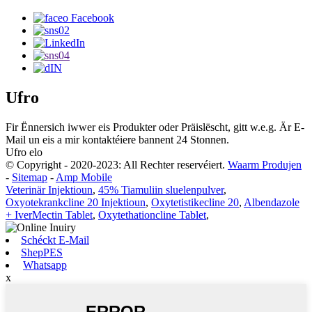
Ufro
Fir Ënnersich iwwer eis Produkter oder Präislëscht, gitt w.e.g. Är E-
Mail un eis a mir kontaktéiere bannent 24 Stonnen.
Ufro elo
© Copyright - 2020-2023: All Rechter reservéiert.
Waarm Produjen
-
Sitemap
-
Amp Mobile
Veterinär Injektioun
,
45% Tiamuliin sluelenpulver
,
Oxyotekrankcline 20 Injektioun
,
Oxytetistikecline 20
,
Albendazole
+ IverMectin Tablet
,
Oxytethationcline Tablet
,
Schéckt E-Mail
ShepPES
Whatsapp
x