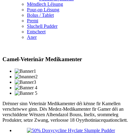
Mëndlech Léisung
Pour-op Léisung
Bolus / Tablet
Premi
Sluchell Pudder
Entscheet
Aner
Camel-Veterinär Medikamenter
Drënner sinn Veterinär Medikamenter déi kënne fir Kamellen
verschriwwe ginn. Dës Medez-Medikamenter fir Gamer déi an
verschiddene Wënzen Albendazol Bouss, Inelix, srommeleg
Produkter, setze Zwang, verloosse 18 Oyythotiniacequationcliett.