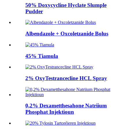
50% Doxycycline Hyclate Slumple
Pudder
Albendazole + Oxcoletzanide Bolus
45% Tiamula
2% OxyTestrancecline HCL Spray
0,2% Dexametthesahone Natriium
Phosphat Injektioun