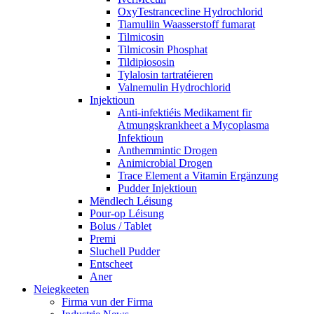
OxyTestrancecline Hydrochlorid
Tiamuliin Waasserstoff fumarat
Tilmicosin
Tilmicosin Phosphat
Tildipiososin
Tylalosin tartratéieren
Valnemulin Hydrochlorid
Injektioun
Anti-infektiéis Medikament fir
Atmungskrankheet a Mycoplasma
Infektioun
Anthemmintic Drogen
Animicrobial Drogen
Trace Element a Vitamin Ergänzung
Pudder Injektioun
Mëndlech Léisung
Pour-op Léisung
Bolus / Tablet
Premi
Sluchell Pudder
Entscheet
Aner
Neiegkeeten
Firma vun der Firma