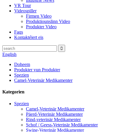
Industrie News
VR Tour
Videospiller
Firmen Video
Produktiounslinn Video
Produkter Video
Faqs
Kontaktéiert eis
English
Doheem
Produkter vun Produkter
Spezien
Camel-Veterinär Medikamenter
Kategorien
Spezien
Camel-Veterinär Medikamenter
Päerd-Veterinär Medikamenter
Rind-veterinär Medikamenter
Schof / Geess-Veterinär Medikamenter
Swine-Veterinär Medikamenter