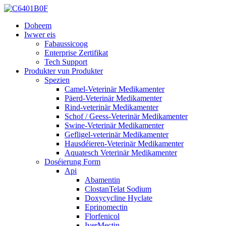
Doheem
Iwwer eis
Fabaussicoog
Enterprise Zertifikat
Tech Support
Produkter vun Produkter
Spezien
Camel-Veterinär Medikamenter
Päerd-Veterinär Medikamenter
Rind-veterinär Medikamenter
Schof / Geess-Veterinär Medikamenter
Swine-Veterinär Medikamenter
Gefligel-veterinär Medikamenter
Hausdéieren-Veterinär Medikamenter
Aquatesch Veterinär Medikamenter
Doséierung Form
Api
Abamentin
ClostanTelat Sodium
Doxycycline Hyclate
Eprinomectin
Florfenicol
IverMectin