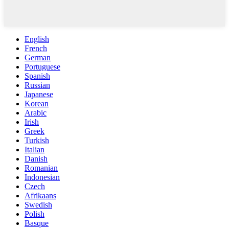
English
French
German
Portuguese
Spanish
Russian
Japanese
Korean
Arabic
Irish
Greek
Turkish
Italian
Danish
Romanian
Indonesian
Czech
Afrikaans
Swedish
Polish
Basque