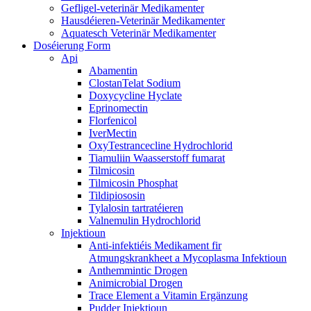
Gefligel-veterinär Medikamenter
Hausdéieren-Veterinär Medikamenter
Aquatesch Veterinär Medikamenter
Doséierung Form
Api
Abamentin
ClostanTelat Sodium
Doxycycline Hyclate
Eprinomectin
Florfenicol
IverMectin
OxyTestrancecline Hydrochlorid
Tiamuliin Waasserstoff fumarat
Tilmicosin
Tilmicosin Phosphat
Tildipiososin
Tylalosin tartratéieren
Valnemulin Hydrochlorid
Injektioun
Anti-infektiéis Medikament fir
Atmungskrankheet a Mycoplasma Infektioun
Anthemmintic Drogen
Animicrobial Drogen
Trace Element a Vitamin Ergänzung
Pudder Injektioun