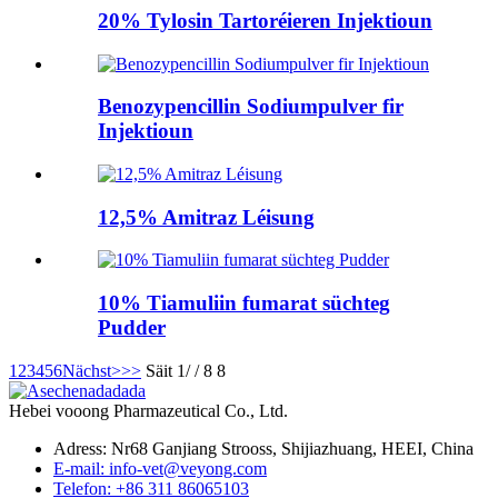
20% Tylosin Tartoréieren Injektioun
Benozypencillin Sodiumpulver fir
Injektioun
12,5% Amitraz Léisung
10% Tiamuliin fumarat süchteg
Pudder
1
2
3
4
5
6
Nächst>
>>
Säit 1/ / 8 8
Hebei vooong Pharmazeutical Co., Ltd.
Adress: Nr68 Ganjiang Strooss, Shijiazhuang, HEEI, China
E-mail: info-vet@veyong.com
Telefon: +86 311 86065103