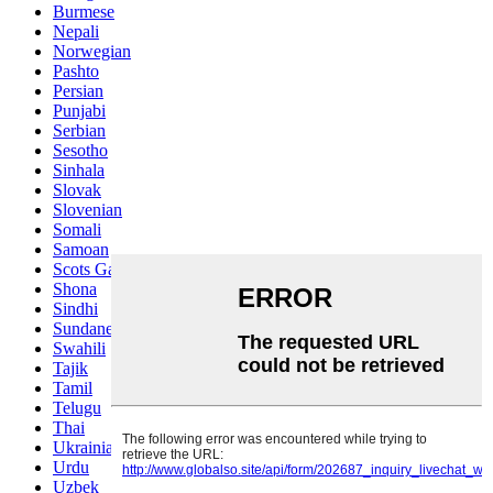
Burmese
Nepali
Norwegian
Pashto
Persian
Punjabi
Serbian
Sesotho
Sinhala
Slovak
Slovenian
Somali
Samoan
Scots Gaelic
Shona
Sindhi
Sundanese
Swahili
Tajik
Tamil
Telugu
Thai
Ukrainian
Urdu
Uzbek